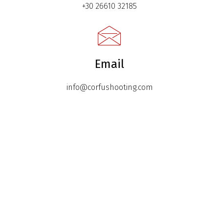
+30 26610 32185
Email
info@corfushooting.com