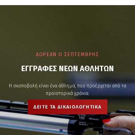
ΔΩΡΕΑΝ Ο ΣΕΠΤΕΜΒΡΗΣ
Ε
Γ
Γ
Ρ
Α
Φ
Ε
Σ
Ν
Ε
Ω
Ν
Α
Θ
Λ
Η
Τ
Ω
Ν
Η σκοποβολή είναι ένα άθλημα, που προέρχεται από τα
προϊστορικά χρόνια.
ΔΕΙΤΕ ΤΑ ΔΙΚΑΙΟΛΟΓΗΤΙΚΑ