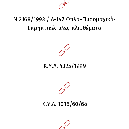
Ν 2168/1993 / Α-147 Οπλα-Πυρομαχικά-
Εκρηκτικές ύλες-κλπ.θέματα
Κ.Υ.Α. 4325/1999
Κ.Υ.Α. 1016/60/6δ