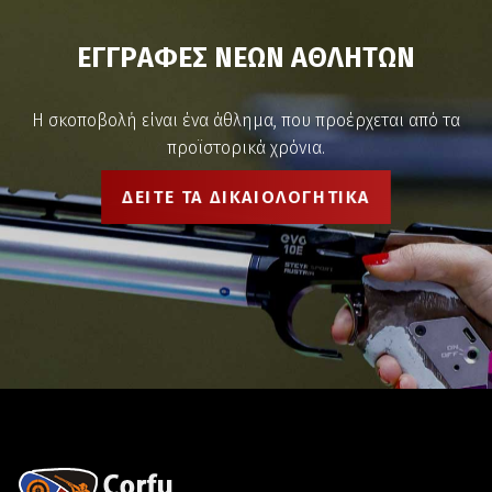
Ε
Γ
Γ
Ρ
Α
Φ
Ε
Σ
Ν
Ε
Ω
Ν
Α
Θ
Λ
Η
Τ
Ω
Ν
Η σκοποβολή είναι ένα άθλημα, που προέρχεται από τα
προϊστορικά χρόνια.
ΔΕΙΤΕ ΤΑ ΔΙΚΑΙΟΛΟΓΗΤΙΚΑ