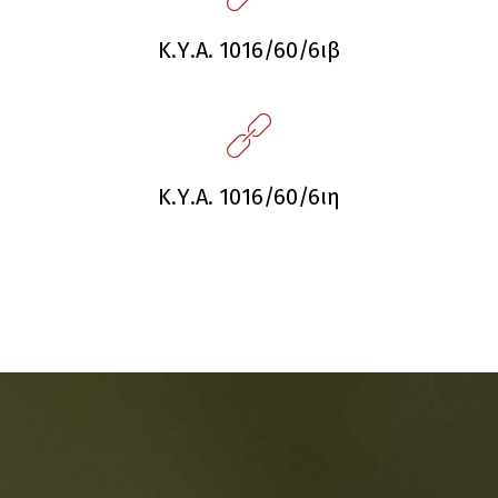
Κ.Υ.Α. 1016/60/6ιβ
Κ.Υ.Α. 1016/60/6ιη