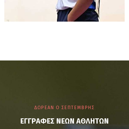
ΔΩΡΕΑΝ Ο ΣΕΠΤΕΜΒΡΗΣ
Ε
Γ
Γ
Ρ
Α
Φ
Ε
Σ
Ν
Ε
Ω
Ν
Α
Θ
Λ
Η
Τ
Ω
Ν